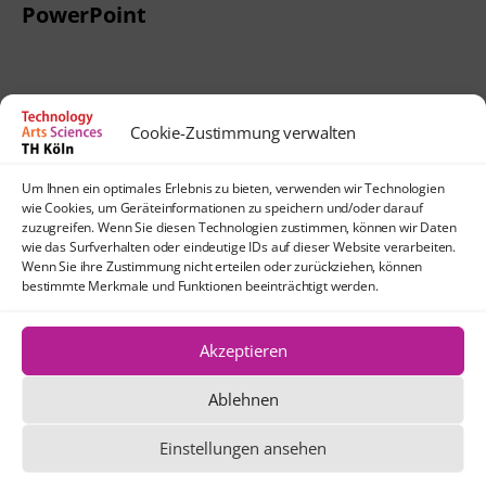
PowerPoint
Cookie-Zustimmung verwalten
Kontakt
Um Ihnen ein optimales Erlebnis zu bieten, verwenden wir Technologien
lehrpfade@th-koeln.de
wie Cookies, um Geräteinformationen zu speichern und/oder darauf
Anfahrt
zuzugreifen. Wenn Sie diesen Technologien zustimmen, können wir Daten
wie das Surfverhalten oder eindeutige IDs auf dieser Website verarbeiten.
TH Köln
Wenn Sie ihre Zustimmung nicht erteilen oder zurückziehen, können
Standort Köln-Mülheim
bestimmte Merkmale und Funktionen beeinträchtigt werden.
Schanzenstraße 28
51063 Köln
Akzeptieren
Ablehnen
Die Texte und Grafiken dieser Website
stehen, sofern nicht anders angegeben,
Einstellungen ansehen
unter der Creative Commons-Lizenz CC