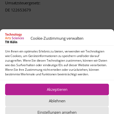
Umsatzsteuergesetz:
DE 122653679
Cookie-Zustimmung verwalten
Kontakt
Um Ihnen ein optimales Erlebnis zu bieten, verwenden wir Technologien
lehrpfade@th-koeln.de
wie Cookies, um Geräteinformationen zu speichern und/oder darauf
Anfahrt
zuzugreifen. Wenn Sie diesen Technologien zustimmen, können wir Daten
wie das Surfverhalten oder eindeutige IDs auf dieser Website verarbeiten.
TH Köln
Wenn Sie ihre Zustimmung nicht erteilen oder zurückziehen, können
Standort Köln-Mülheim
bestimmte Merkmale und Funktionen beeinträchtigt werden.
Schanzenstraße 28
51063 Köln
Akzeptieren
Ablehnen
Die Texte und Grafiken dieser Website
stehen, sofern nicht anders angegeben,
Einstellungen ansehen