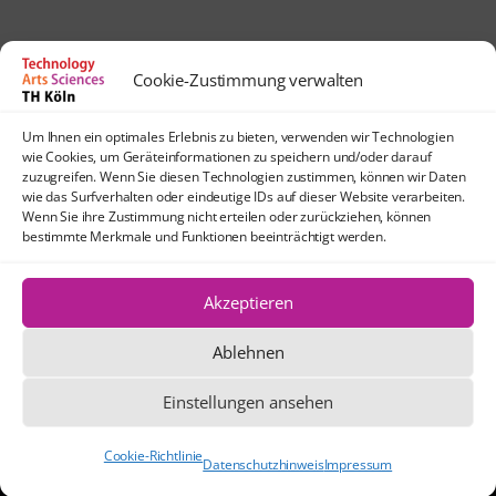
Cookie-Zustimmung verwalten
Kontakt
Um Ihnen ein optimales Erlebnis zu bieten, verwenden wir Technologien
lehrpfade@th-koeln.de
wie Cookies, um Geräteinformationen zu speichern und/oder darauf
Anfahrt
zuzugreifen. Wenn Sie diesen Technologien zustimmen, können wir Daten
wie das Surfverhalten oder eindeutige IDs auf dieser Website verarbeiten.
TH Köln
Wenn Sie ihre Zustimmung nicht erteilen oder zurückziehen, können
Standort Köln-Mülheim
bestimmte Merkmale und Funktionen beeinträchtigt werden.
Schanzenstraße 28
51063 Köln
Akzeptieren
Ablehnen
Die Texte und Grafiken dieser Website
stehen, sofern nicht anders angegeben,
Einstellungen ansehen
unter der Creative Commons-Lizenz CC
BY 4.0.
Cookie-Richtlinie
Datenschutzhinweis
Impressum