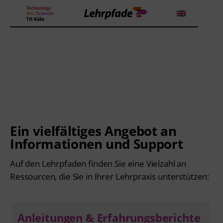
Wie finde ich meinen Weg
Theorien und Methoden
zu guter Lehre?
Tools
Lehrstrategie
Ein vielfältiges Angebot an
Informationen und Support
Workshops
Auf den Lehrpfaden finden Sie eine Vielzahl an
Über uns
Ressourcen, die Sie in Ihrer Lehrpraxis unterstützen:
Anleitungen & Erfahrungsberichte