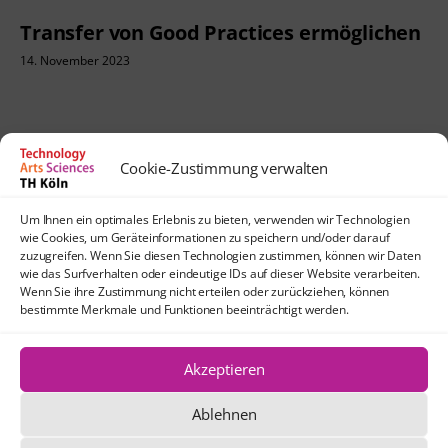
Transfer von Good Practices ermöglichen
14. November 2023
Cookie-Zustimmung verwalten
Kontakt
Um Ihnen ein optimales Erlebnis zu bieten, verwenden wir Technologien
lehrpfade@th-koeln.de
wie Cookies, um Geräteinformationen zu speichern und/oder darauf
Anfahrt
zuzugreifen. Wenn Sie diesen Technologien zustimmen, können wir Daten
wie das Surfverhalten oder eindeutige IDs auf dieser Website verarbeiten.
TH Köln
Wenn Sie ihre Zustimmung nicht erteilen oder zurückziehen, können
Standort Köln-Mülheim
bestimmte Merkmale und Funktionen beeinträchtigt werden.
Schanzenstraße 28
51063 Köln
Akzeptieren
Ablehnen
Die Texte und Grafiken dieser Website