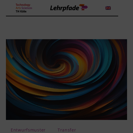
Theorien und Methoden
Tools
Lehrstrategie
Workshops
Über uns
Entwurfsmuster
Transfer