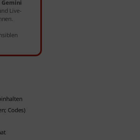
n
Gemini
und Live-
nnen.
nsiblen
oinhalten
en; Codes)
hat