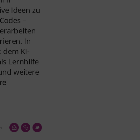
ive Ideen zu
 Codes –
verarbeiten
ieren. In
t dem KI-
ls Lernhilfe
und weitere
re
en