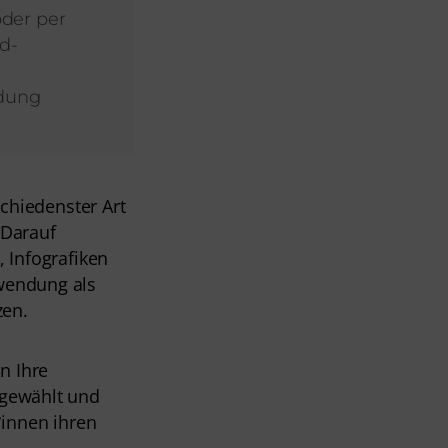
der per
d-
ndung
chiedenster Art 
 Darauf 
 Infografiken 
wendung als 
zen.
n Ihre 
gewählt und 
*innen ihren 