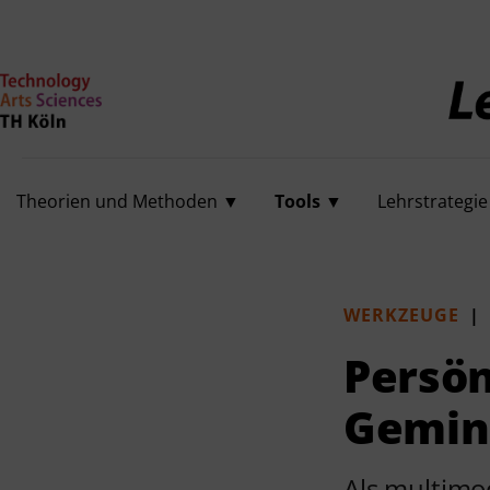
Theorien und Methoden
Tools
Lehrstrategie
Workshops
Theorien und Methoden ▼
Tools ▼
Lehrstrategi
Über uns
WERKZEUGE
|
Persön
Gemin
Als multimo