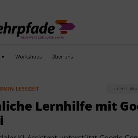
e ▼
Workshops
Über uns
8MIN LESEZEIT
zuletzt aktu
liche Lernhilfe mit Go
i
daler KI-Assistent unterstützt Google Ge