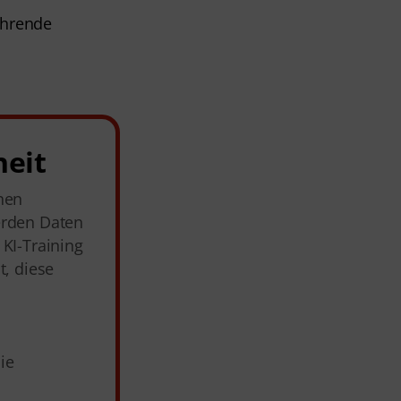
ehrende 
heit
nen
erden Daten
KI-Training
t, diese
ie