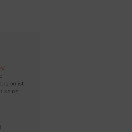
m/
o
ersion ist
ht keine
N