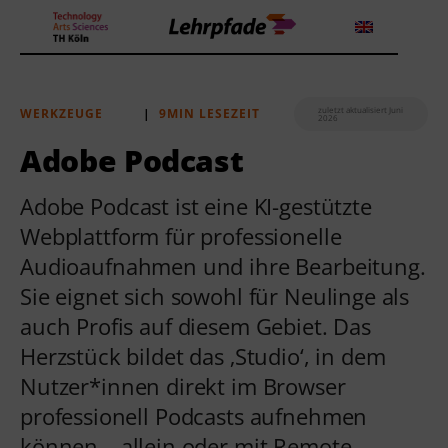
zuletzt aktualisiert Juni
WERKZEUGE
|
9MIN LESEZEIT
2026
Theorien und Methoden
Adobe Podcast
Tools
Adobe Podcast ist eine KI-gestützte
Webplattform für professionelle
Lehrstrategie
Audioaufnahmen und ihre Bearbeitung.
Workshops
Sie eignet sich sowohl für Neulinge als
auch Profis auf diesem Gebiet. Das
Über uns
Herzstück bildet das ‚Studio‘, in dem
Nutzer*innen direkt im Browser
professionell Podcasts aufnehmen
können – allein oder mit Remote-