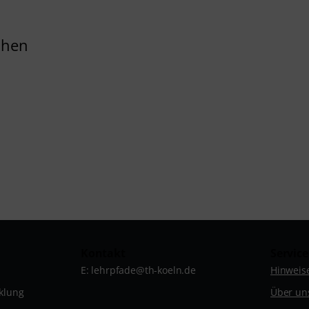
Kontakt
Service
E: lehrpfade@th-koeln.de
Hinweise
klung
Über un