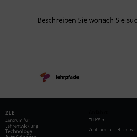
lehrpfade
Anfahrt
TH Köln
Zentrum für Lehrentwic