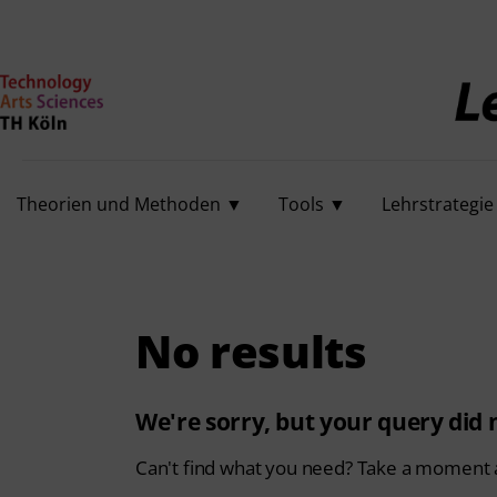
Theorien und Methoden
Tools
Lehrstrategie
Workshops
Theorien und Methoden ▼
Tools ▼
Lehrstrategi
Über uns
No results
We're sorry, but your query did
Can't find what you need? Take a moment 