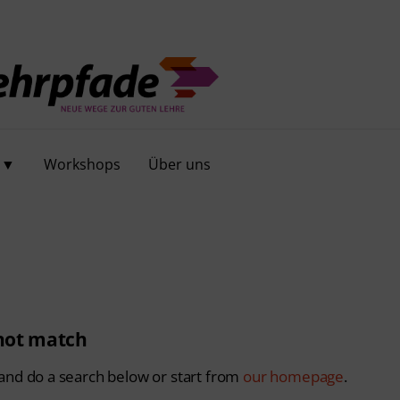
e ▼
Workshops
Über uns
 not match
and do a search below or start from
our homepage
.