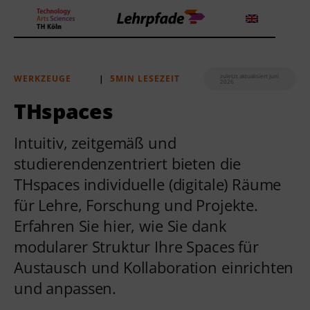
zuletzt aktualisiert Juni
WERKZEUGE
|
5MIN LESEZEIT
2026
Theorien und Methoden
THspaces
Tools
Intuitiv, zeitgemäß und
studierendenzentriert bieten die
Lehrstrategie
THspaces individuelle (digitale) Räume
Workshops
für Lehre, Forschung und Projekte.
Erfahren Sie hier, wie Sie dank
Über uns
modularer Struktur Ihre Spaces für
Austausch und Kollaboration einrichten
und anpassen.