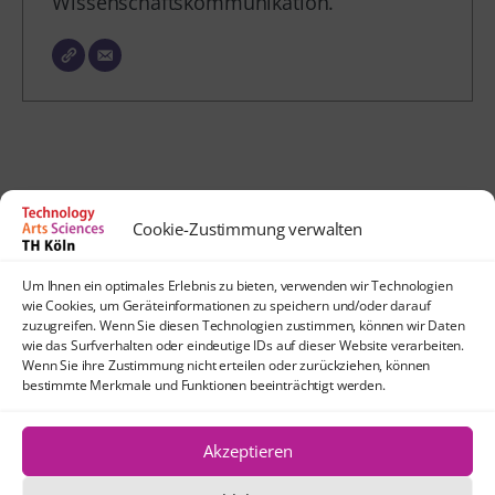
Wissenschaftskommunikation.
Cookie-Zustimmung verwalten
Kontakt
Um Ihnen ein optimales Erlebnis zu bieten, verwenden wir Technologien
lehrpfade@th-koeln.de
wie Cookies, um Geräteinformationen zu speichern und/oder darauf
Anfahrt
zuzugreifen. Wenn Sie diesen Technologien zustimmen, können wir Daten
wie das Surfverhalten oder eindeutige IDs auf dieser Website verarbeiten.
TH Köln
Wenn Sie ihre Zustimmung nicht erteilen oder zurückziehen, können
Standort Köln-Mülheim
bestimmte Merkmale und Funktionen beeinträchtigt werden.
Schanzenstraße 28
51063 Köln
Akzeptieren