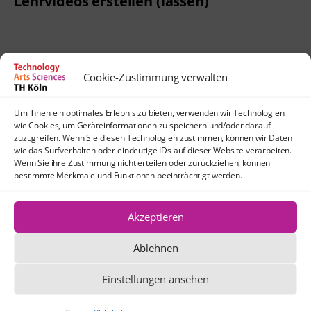
Lehrvideos erstellen (lassen)
Cookie-Zustimmung verwalten
Kontakt
Um Ihnen ein optimales Erlebnis zu bieten, verwenden wir Technologien
lehrpfade@th-koeln.de
wie Cookies, um Geräteinformationen zu speichern und/oder darauf
Anfahrt
zuzugreifen. Wenn Sie diesen Technologien zustimmen, können wir Daten
wie das Surfverhalten oder eindeutige IDs auf dieser Website verarbeiten.
TH Köln
Wenn Sie ihre Zustimmung nicht erteilen oder zurückziehen, können
Standort Köln-Mülheim
bestimmte Merkmale und Funktionen beeinträchtigt werden.
Schanzenstraße 28
51063 Köln
Akzeptieren
Ablehnen
Die Texte und Grafiken dieser Website
stehen, sofern nicht anders angegeben,
Einstellungen ansehen
unter der Creative Commons-Lizenz CC
BY 4.0.