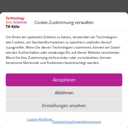
Cookie-Zustimmung verwalten
Kontakt
Um Ihnen ein optimales Erlebnis zu bieten, verwenden wir Technologien
lehrpfade@th-koeln.de
wie Cookies, um Geräteinformationen zu speichern und/oder darauf
Anfahrt
zuzugreifen. Wenn Sie diesen Technologien zustimmen, können wir Daten
wie das Surfverhalten oder eindeutige IDs auf dieser Website verarbeiten.
TH Köln
Wenn Sie ihre Zustimmung nicht erteilen oder zurückziehen, können
Standort Köln-Mülheim
bestimmte Merkmale und Funktionen beeinträchtigt werden.
Schanzenstraße 28
51063 Köln
Akzeptieren
Ablehnen
Die Texte und Grafiken dieser Website
stehen, sofern nicht anders angegeben,
Einstellungen ansehen
unter der Creative Commons-Lizenz CC
BY 4.0.
Cookie-Richtlinie
Datenschutzhinweis
Impressum