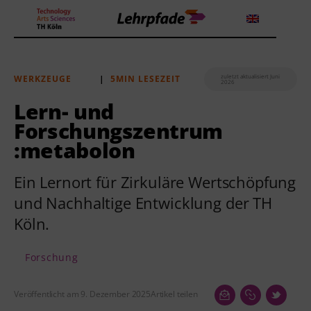
zuletzt aktualisiert Juni
WERKZEUGE
|
5MIN LESEZEIT
2026
Theorien und Methoden
Lern- und
Forschungszentrum
Tools
:metabolon
Lehrstrategie
Ein Lernort für Zirkuläre Wertschöpfung
Workshops
und Nachhaltige Entwicklung der TH
Köln.
Über uns
Forschung
Veröffentlicht am 9. Dezember 2025
Artikel teilen