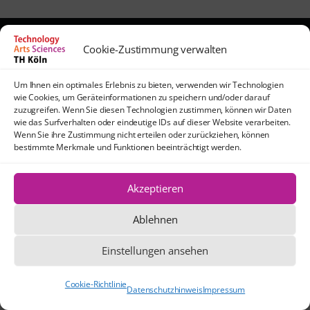
Cookie-Zustimmung verwalten
Kontakt
lehrpfade@th-koeln.de
Um Ihnen ein optimales Erlebnis zu bieten, verwenden wir Technologien
Anfahrt
wie Cookies, um Geräteinformationen zu speichern und/oder darauf
zuzugreifen. Wenn Sie diesen Technologien zustimmen, können wir Daten
TH Köln
wie das Surfverhalten oder eindeutige IDs auf dieser Website verarbeiten.
Standort Köln-Mülheim
Wenn Sie ihre Zustimmung nicht erteilen oder zurückziehen, können
Schanzenstraße 28
bestimmte Merkmale und Funktionen beeinträchtigt werden.
51063 Köln
Akzeptieren
Ablehnen
Die Texte und Grafiken dieser Website
stehen, sofern nicht anders angegeben,
unter der Creative Commons-Lizenz CC
Einstellungen ansehen
BY 4.0.
Cookie-Richtlinie
Datenschutzhinweis
Impressum