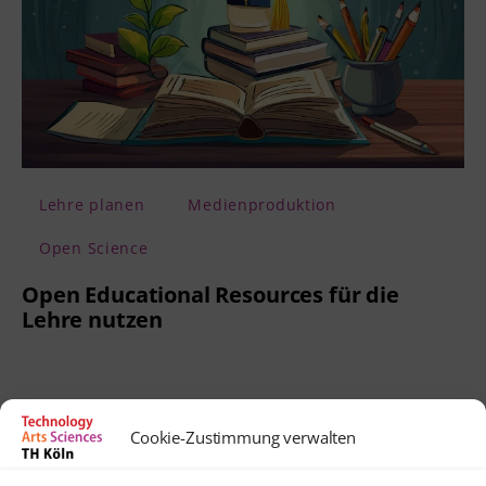
Lehre planen
Medienproduktion
Open Science
Open Educational Resources für die
Lehre nutzen
Cookie-Zustimmung verwalten
Kontakt