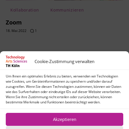
Kollaboration
Kommunizieren
Zoom
18. Mai 2022
1
Cookie-Zustimmung verwalten
Kontakt
Um Ihnen ein optimales Erlebnis zu bieten, verwenden wir Technologien
lehrpfade@th-koeln.de
wie Cookies, um Geräteinformationen zu speichern und/oder darauf
Anfahrt
zuzugreifen. Wenn Sie diesen Technologien zustimmen, können wir Daten
wie das Surfverhalten oder eindeutige IDs auf dieser Website verarbeiten.
TH Köln
Wenn Sie ihre Zustimmung nicht erteilen oder zurückziehen, können
Standort Köln-Mülheim
bestimmte Merkmale und Funktionen beeinträchtigt werden.
Schanzenstraße 28
51063 Köln
Akzeptieren