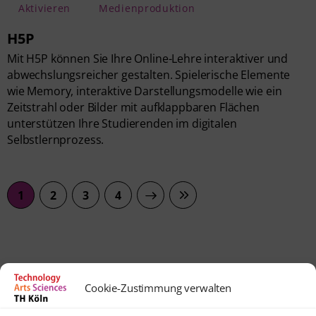
Aktivieren
Medienproduktion
H5P
Mit H5P können Sie Ihre Online-Lehre interaktiver und
abwechslungsreicher gestalten. Spielerische Elemente
wie Memory, interaktive Darstellungsmodelle wie ein
Zeitstrahl oder Bilder mit aufklappbaren Flächen
unterstützen Ihre Studierenden im digitalen
Selbstlernprozess.
1
2
NEXT
3
LAST
4
Cookie-Zustimmung verwalten
Kontakt