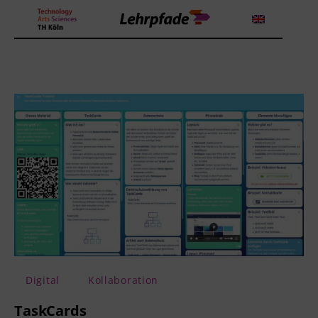
Theorien und Methoden
Tools
Lehrstrategie
Workshops
Über uns
Digital
Kollaboration
TaskCards