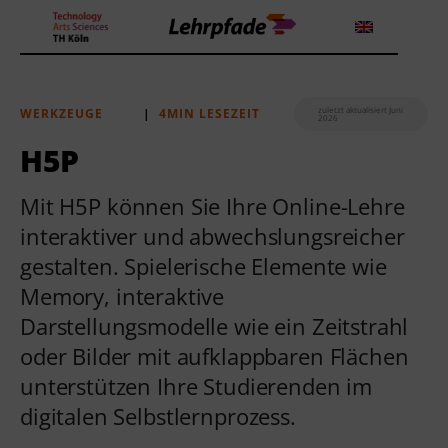
zuletzt aktualisiert Juni
WERKZEUGE
|
4MIN LESEZEIT
2026
Theorien und Methoden
H5P
Tools
Mit H5P können Sie Ihre Online-Lehre
interaktiver und abwechslungsreicher
Lehrstrategie
gestalten. Spielerische Elemente wie
Workshops
Memory, interaktive
Darstellungsmodelle wie ein Zeitstrahl
Über uns
oder Bilder mit aufklappbaren Flächen
unterstützen Ihre Studierenden im
digitalen Selbstlernprozess.