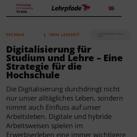
zuletzt aktualisiert Juni
TECHNIK
|
7MIN LESEZEIT
2026
Theorien und Methoden
Digitalisierung für
Studium und Lehre – Eine
Tools
Strategie für die
Lehrstrategie
Hochschule
Workshops
Die Digitalisierung durchdringt nicht
nur unser alltägliches Leben, sondern
Über uns
nimmt auch Einfluss auf unser
Arbeitsleben. Digitale und hybride
Arbeitsweisen spielen im
Erwerbserleben eine immer wichtigere