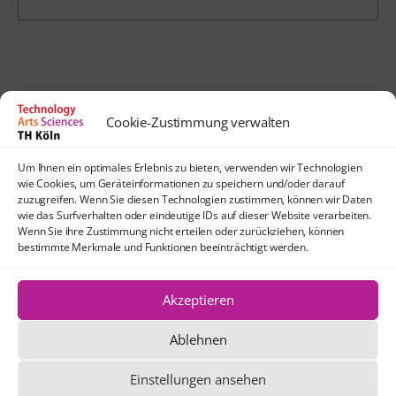
Cookie-Zustimmung verwalten
Kontakt
Um Ihnen ein optimales Erlebnis zu bieten, verwenden wir Technologien
lehrpfade@th-koeln.de
wie Cookies, um Geräteinformationen zu speichern und/oder darauf
Anfahrt
zuzugreifen. Wenn Sie diesen Technologien zustimmen, können wir Daten
wie das Surfverhalten oder eindeutige IDs auf dieser Website verarbeiten.
TH Köln
Wenn Sie ihre Zustimmung nicht erteilen oder zurückziehen, können
Standort Köln-Mülheim
bestimmte Merkmale und Funktionen beeinträchtigt werden.
Schanzenstraße 28
51063 Köln
Akzeptieren
Ablehnen
Die Texte und Grafiken dieser Website
stehen, sofern nicht anders angegeben,
Einstellungen ansehen
unter der Creative Commons-Lizenz CC