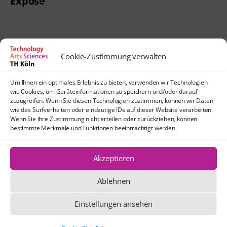
Exposé
Cookie-Zustimmung verwalten
Contact
Um Ihnen ein optimales Erlebnis zu bieten, verwenden wir Technologien
lehrpfade@th-koeln.de
wie Cookies, um Geräteinformationen zu speichern und/oder darauf
Arrival
zuzugreifen. Wenn Sie diesen Technologien zustimmen, können wir Daten
wie das Surfverhalten oder eindeutige IDs auf dieser Website verarbeiten.
TH Köln
Wenn Sie ihre Zustimmung nicht erteilen oder zurückziehen, können
Location Köln-Mülheim
bestimmte Merkmale und Funktionen beeinträchtigt werden.
Schanzenstraße 28
51063 Köln
Akzeptieren
Ablehnen
Unless otherwise stated, the text and
graphics on this website are licensed
Einstellungen ansehen
under the Creative Commons license CC
BY 4.0.