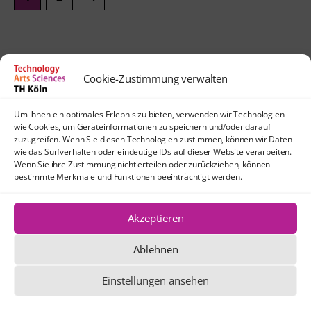
Cookie-Zustimmung verwalten
Contact
Um Ihnen ein optimales Erlebnis zu bieten, verwenden wir Technologien
lehrpfade@th-koeln.de
wie Cookies, um Geräteinformationen zu speichern und/oder darauf
Arrival
zuzugreifen. Wenn Sie diesen Technologien zustimmen, können wir Daten
wie das Surfverhalten oder eindeutige IDs auf dieser Website verarbeiten.
TH Köln
Wenn Sie ihre Zustimmung nicht erteilen oder zurückziehen, können
Location Köln-Mülheim
bestimmte Merkmale und Funktionen beeinträchtigt werden.
Schanzenstraße 28
51063 Köln
Akzeptieren
Ablehnen
Unless otherwise stated, the text and
graphics on this website are licensed
Einstellungen ansehen
under the Creative Commons license CC
BY 4.0.