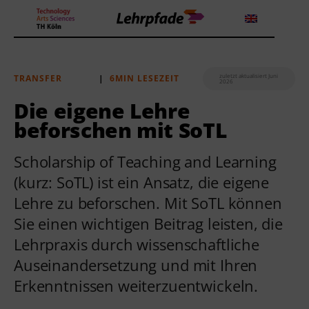
zuletzt aktualisiert Juni
TRANSFER
|
6MIN LESEZEIT
2026
Theorien und Methoden
Die eigene Lehre
beforschen mit SoTL
Tools
Scholarship of Teaching and Learning
Lehrstrategie
(kurz: SoTL) ist ein Ansatz, die eigene
Workshops
Lehre zu beforschen. Mit SoTL können
Sie einen wichtigen Beitrag leisten, die
Über uns
Lehrpraxis durch wissenschaftliche
Auseinandersetzung und mit Ihren
Erkenntnissen weiterzuentwickeln.