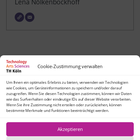
Lena Nölkenbockhoff
Cookie-Zustimmung verwalten
Kontakt
Um Ihnen ein optimales Erlebnis zu bieten, verwenden wir Technologien
lehrpfade@th-koeln.de
wie Cookies, um Geräteinformationen zu speichern und/oder darauf
Anfahrt
zuzugreifen. Wenn Sie diesen Technologien zustimmen, können wir Daten
wie das Surfverhalten oder eindeutige IDs auf dieser Website verarbeiten.
TH Köln
Wenn Sie ihre Zustimmung nicht erteilen oder zurückziehen, können
Standort Köln-Mülheim
bestimmte Merkmale und Funktionen beeinträchtigt werden.
Schanzenstraße 28
51063 Köln
Akzeptieren