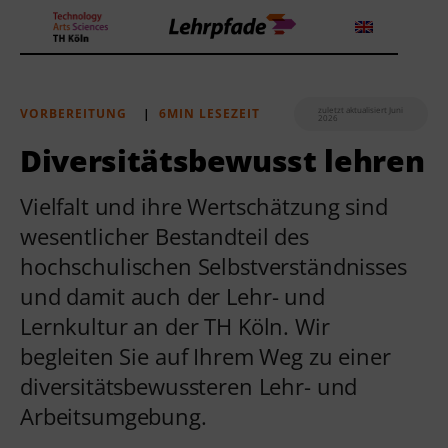
zuletzt aktualisiert Juni
VORBEREITUNG
|
6MIN LESEZEIT
2026
Theorien und Methoden
Diversitätsbewusst lehren
Tools
Vielfalt und ihre Wertschätzung sind
wesentlicher Bestandteil des
Lehrstrategie
hochschulischen Selbstverständnisses
Workshops
und damit auch der Lehr- und
Lernkultur an der TH Köln. Wir
Über uns
begleiten Sie auf Ihrem Weg zu einer
diversitätsbewussteren Lehr- und
Arbeitsumgebung.