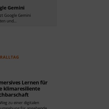
ogle Gemini
tzt Google Gemini
iten und…
HRALLTAG
ersives Lernen für
e klimaresiliente
chbarschaft
Weg zu einer digitalen
numgebung für angehende