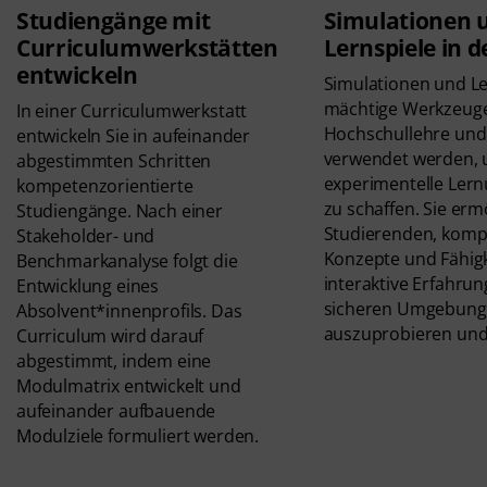
Studiengänge mit
Simulationen 
Curriculumwerkstätten
Lernspiele in d
entwickeln
Simulationen und Le
mächtige Werkzeuge
In einer Curriculumwerkstatt
Hochschullehre un
entwickeln Sie in aufeinander
verwendet werden,
abgestimmten Schritten
experimentelle Le
kompetenzorientierte
zu schaffen. Sie erm
Studiengänge. Nach einer
Studierenden, komp
Stakeholder- und
Konzepte und Fähig
Benchmarkanalyse folgt die
interaktive Erfahrun
Entwicklung eines
sicheren Umgebung
Absolvent*innenprofils. Das
auszuprobieren und 
Curriculum wird darauf
abgestimmt, indem eine
Modulmatrix entwickelt und
aufeinander aufbauende
Modulziele formuliert werden.