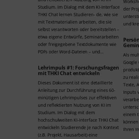
Worksho
Studium. Im Dialog mit dem KI-Interface
der Pro
THKI Chat lernen Studieren- de, wie sie
unterst
mit Textmaterialien arbeiten, die sie
und kre
selbst verantworten oder bereitstellen –
etwa eigene Entwürfe, Seminararbeiten
Persön
oder freigegebene Textdokumente wie
Gemin
PDFs oder Word-Dateien – und…
Als mul
Google 
Lehrimpuls #1: Forschungsfragen
produkt
mit THKI Chat entwickeln
zu reali
Dieses Dokument ist eine detaillierte
Texte, 
Anleitung zur Durchführung eines 60-
Inputs 
minütigen Lehrimpulses zur effektiven
verarbe
und reflektierten Nutzung von KI im
untersc
Studium. Im Dialog mit dem
einem t
hochschulweiten KI-Interface THKI Chat
können 
entwickeln Studierende je nach Kontext
Ihren I
(z.B. Projekt, Hausarbeit) eine