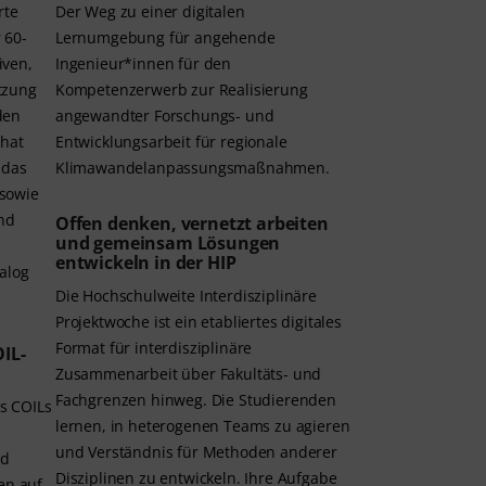
rte
Der Weg zu einer digitalen
 60-
Lernumgebung für angehende
iven,
Ingenieur*innen für den
tzung
Kompetenzerwerb zur Realisierung
angewandter Forschungs- und
Chat
Entwicklungsarbeit für regionale
 das
Klimawandelanpassungsmaßnahmen.
 sowie
nd
Offen denken, vernetzt arbeiten
und gemeinsam Lösungen
entwickeln in der HIP
alog
Die Hochschulweite Interdisziplinäre
Projektwoche ist ein etabliertes digitales
Format für interdisziplinäre
IL-
Zusammenarbeit über Fakultäts- und
Fachgrenzen hinweg. Die Studierenden
s COILs
lernen, in heterogenen Teams zu agieren
und Verständnis für Methoden anderer
nd
Disziplinen zu entwickeln. Ihre Aufgabe
ken auf