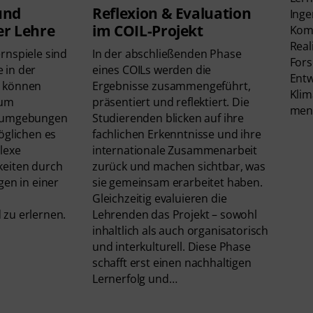
Reflexion & Evaluation
und
Inge
im COIL-Projekt
er Lehre
Kom
Real
In der abschließenden Phase
rnspiele sind
Fors
eines COILs werden die
 in der
Entw
Ergebnisse zusammengeführt,
d können
Kli
präsentiert und reflektiert. Die
 um
men
Studierenden blicken auf ihre
rnumgebungen
fachlichen Erkenntnisse und ihre
öglichen es
internationale Zusammenarbeit
lexe
zurück und machen sichtbar, was
keiten durch
sie gemeinsam erarbeitet haben.
gen in einer
Gleichzeitig evaluieren die
Lehrenden das Projekt – sowohl
zu erlernen.
inhaltlich als auch organisatorisch
und interkulturell. Diese Phase
schafft erst einen nachhaltigen
Lernerfolg und…