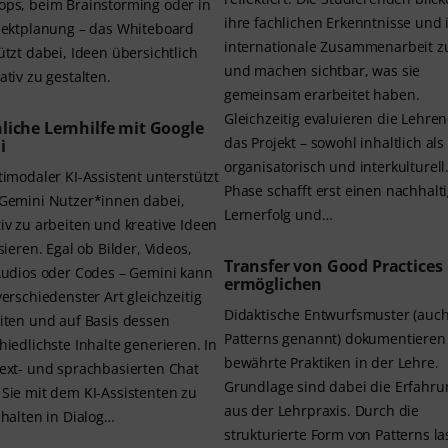
ps, beim Brainstorming oder in
ihre fachlichen Erkenntnisse und 
jektplanung – das Whiteboard
internationale Zusammenarbeit z
ützt dabei, Ideen übersichtlich
und machen sichtbar, was sie
ativ zu gestalten.
gemeinsam erarbeitet haben.
Gleichzeitig evaluieren die Lehre
liche Lernhilfe mit Google
das Projekt – sowohl inhaltlich al
i
organisatorisch und interkulturell
timodaler KI-Assistent unterstützt
Phase schafft erst einen nachhalt
Gemini Nutzer*innen dabei,
Lernerfolg und…
iv zu arbeiten und kreative Ideen
sieren. Egal ob Bilder, Videos,
Transfer von Good Practices
Audios oder Codes – Gemini kann
ermöglichen
verschiedenster Art gleichzeitig
Didaktische Entwurfsmuster (auc
iten und auf Basis dessen
Patterns genannt) dokumentieren
hiedlichste Inhalte generieren. In
bewährte Praktiken in der Lehre.
ext- und sprachbasierten Chat
Grundlage sind dabei die Erfahr
Sie mit dem KI-Assistenten zu
aus der Lehrpraxis. Durch die
nhalten in Dialog…
strukturierte Form von Patterns l