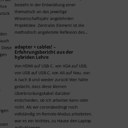
besteht in der Entwicklung einer
ihre
thematisch an das jeweilige
urück
Wissenschaftsjahr angelehnten
Projektidee. Zentrales Element ist die
methodisch angeleitete Reflexion des…
nden
s auch
adapter + cables! –
. Diese
Erfahrungsbericht aus der
igen
hybriden Lehre
Von HDMI auf USB-C, von VGA auf USB,
von USB auf USB-C, von Alt auf Neu, von
A nach B und wieder zurück! Wer hätte
gedacht, dass diese kleinen
h
Überbrückungskabel darüber
entscheiden, ob ich arbeiten kann oder
nicht. Als wir coronabedingt noch
ungen
vollständig im Remote-Modus arbeiteten,
war es ein leichtes, zu Hause den Laptop
assen
aufzuklappen…