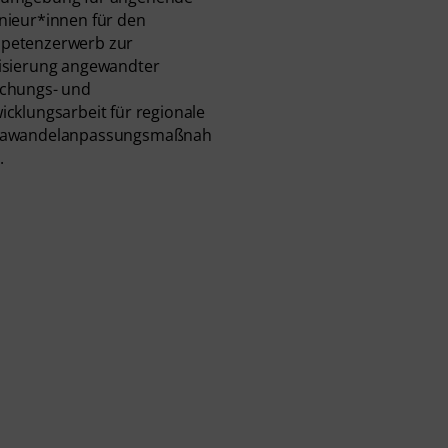
nieur*innen für den
petenzerwerb zur
isierung angewandter
chungs- und
icklungsarbeit für regionale
mawandelanpassungsmaßnah
.