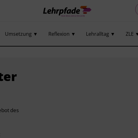
Umsetzung ▼
Reflexion ▼
Lehralltag ▼
ZLE 
ter
ebot des
t