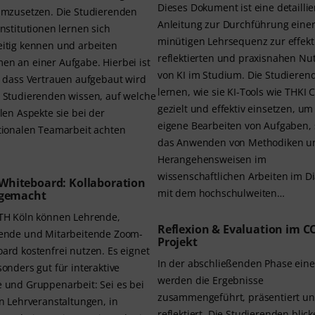
Dieses Dokument ist eine detaillie
umzusetzen. Die Studierenden
Anleitung zur Durchführung einer
Institutionen lernen sich
minütigen Lehrsequenz zur effekt
itig kennen und arbeiten
reflektierten und praxisnahen Nu
n an einer Aufgabe. Hierbei ist
von KI im Studium. Die Studierenden
, dass Vertrauen aufgebaut wird
lernen, wie sie KI-Tools wie THKI 
 Studierenden wissen, auf welche
gezielt und effektiv einsetzen, um
llen Aspekte sie bei der
eigene Bearbeiten von Aufgaben,
tionalen Teamarbeit achten
das Anwenden von Methodiken u
Herangehensweisen im
wissenschaftlichen Arbeiten im Di
Whiteboard: Kollaboration
mit dem hochschulweiten…
 gemacht
TH Köln können Lehrende,
Reflexion & Evaluation im CO
ende und Mitarbeitende Zoom-
Projekt
ard kostenfrei nutzen. Es eignet
In der abschließenden Phase eine
sonders gut für interaktive
werden die Ergebnisse
 und Gruppenarbeit: Sei es bei
zusammengeführt, präsentiert u
en Lehrveranstaltungen, in
reflektiert. Die Studierenden blic