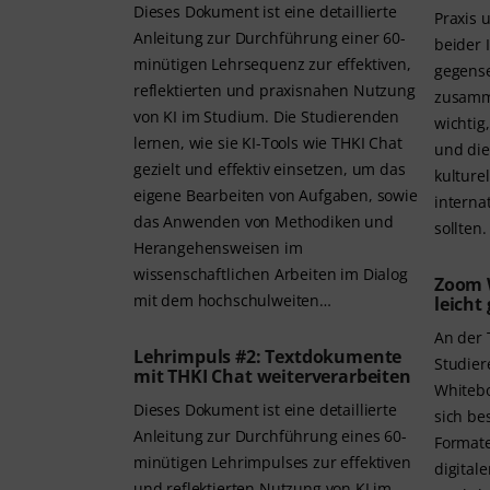
Dieses Dokument ist eine detaillierte
Praxis 
Anleitung zur Durchführung einer 60-
beider 
minütigen Lehrsequenz zur effektiven,
gegense
reflektierten und praxisnahen Nutzung
zusamme
von KI im Studium. Die Studierenden
wichtig
lernen, wie sie KI-Tools wie THKI Chat
und die
gezielt und effektiv einsetzen, um das
kulture
eigene Bearbeiten von Aufgaben, sowie
interna
das Anwenden von Methodiken und
sollten.
Herangehensweisen im
wissenschaftlichen Arbeiten im Dialog
Zoom 
mit dem hochschulweiten…
leicht
An der 
Lehrimpuls #2: Textdokumente
Studier
mit THKI Chat weiterverarbeiten
Whitebo
Dieses Dokument ist eine detaillierte
sich be
Anleitung zur Durchführung eines 60-
Formate
minütigen Lehrimpulses zur effektiven
digital
und reflektierten Nutzung von KI im