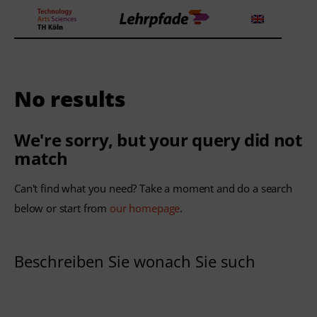
No results
Theorien und Methoden
Tools
We're sorry, but your query did not
match
Lehrstrategie
Can't find what you need? Take a moment and do a search
Workshops
below or start from
our homepage
.
Über uns