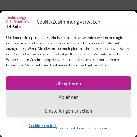
Cookie-Zustimmung verwalten
Kontakt
lehrpfade@th-koeln.de
Um Ihnen ein optimales Erlebnis zu bieten, verwenden wir Technologien
wie Cookies, um Geräteinformationen zu speichern und/oder darauf
Anfahrt
zuzugreifen. Wenn Sie diesen Technologien zustimmen, können wir Daten
TH Köln
wie das Surfverhalten oder eindeutige IDs auf dieser Website verarbeiten.
Wenn Sie ihre Zustimmung nicht erteilen oder zurückziehen, können
Standort Köln-Mülheim
bestimmte Merkmale und Funktionen beeinträchtigt werden.
Schanzenstraße 28
51063 Köln
Akzeptieren
Ablehnen
Die Texte und Grafiken dieser Website
stehen, sofern nicht anders angegeben,
Einstellungen ansehen
unter der Creative Commons-Lizenz CC
BY 4.0.
Cookie-Richtlinie
Datenschutzhinweis
Impressum