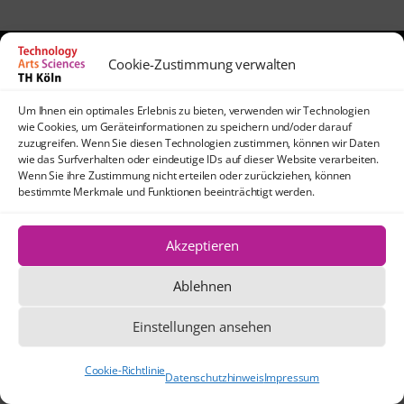
Cookie-Zustimmung verwalten
Kontakt
lehrpfade@th-koeln.de
Um Ihnen ein optimales Erlebnis zu bieten, verwenden wir Technologien
wie Cookies, um Geräteinformationen zu speichern und/oder darauf
Anfahrt
zuzugreifen. Wenn Sie diesen Technologien zustimmen, können wir Daten
TH Köln
wie das Surfverhalten oder eindeutige IDs auf dieser Website verarbeiten.
Wenn Sie ihre Zustimmung nicht erteilen oder zurückziehen, können
Standort Köln-Mülheim
bestimmte Merkmale und Funktionen beeinträchtigt werden.
Schanzenstraße 28
51063 Köln
Akzeptieren
Ablehnen
Die Texte und Grafiken dieser Website
stehen, sofern nicht anders angegeben,
Einstellungen ansehen
unter der Creative Commons-Lizenz CC
BY 4.0.
Cookie-Richtlinie
Datenschutzhinweis
Impressum