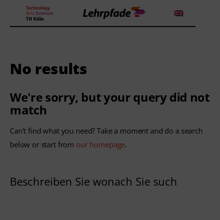
No results
Theorien und Methoden
Tools
We're sorry, but your query did not
match
Lehrstrategie
Can't find what you need? Take a moment and do a search
Workshops
below or start from
our homepage
.
Über uns