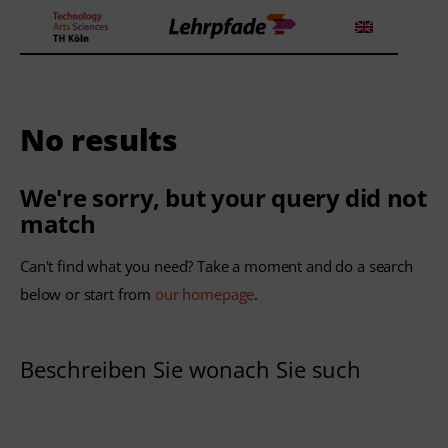
No results
Theorien und Methoden
Tools
We're sorry, but your query did not
match
Lehrstrategie
Can't find what you need? Take a moment and do a search
Workshops
below or start from
our homepage
.
Über uns