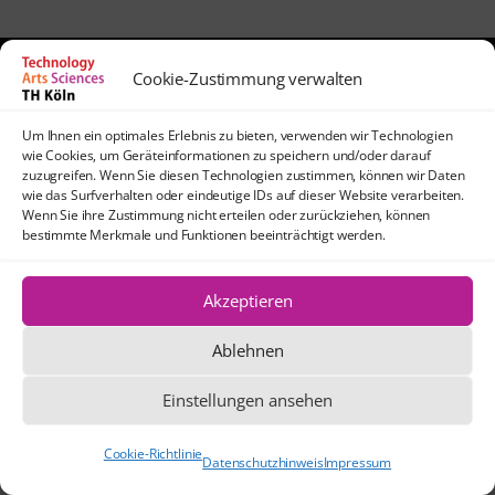
Cookie-Zustimmung verwalten
Kontakt
lehrpfade@th-koeln.de
Um Ihnen ein optimales Erlebnis zu bieten, verwenden wir Technologien
wie Cookies, um Geräteinformationen zu speichern und/oder darauf
Anfahrt
zuzugreifen. Wenn Sie diesen Technologien zustimmen, können wir Daten
TH Köln
wie das Surfverhalten oder eindeutige IDs auf dieser Website verarbeiten.
Wenn Sie ihre Zustimmung nicht erteilen oder zurückziehen, können
Standort Köln-Mülheim
bestimmte Merkmale und Funktionen beeinträchtigt werden.
Schanzenstraße 28
51063 Köln
Akzeptieren
Ablehnen
Die Texte und Grafiken dieser Website
stehen, sofern nicht anders angegeben,
Einstellungen ansehen
unter der Creative Commons-Lizenz CC
BY 4.0.
Cookie-Richtlinie
Datenschutzhinweis
Impressum